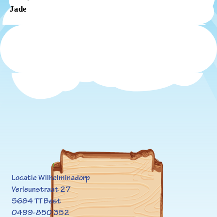
Jade
Locatie Wilhelminadorp
Verleunstraat 27
5684 TT Best
0499-850 352