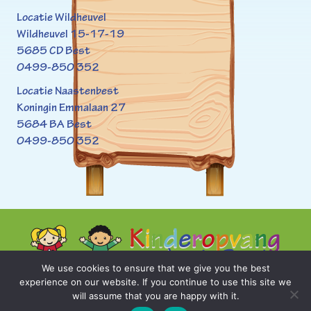
Locatie Wildheuvel
Wildheuvel 15-17-19
5685 CD Best
0499-850 352
Locatie Naastenbest
Koningin Emmalaan 27
5684 BA Best
0499-850 352
We use cookies to ensure that we give you the best
experience on our website. If you continue to use this site we
will assume that you are happy with it.