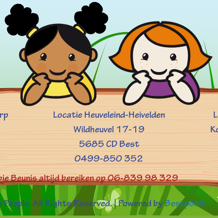
orp
Locatie Heuveleind-Heivelden
L
Wildheuvel 17-19
K
5685 CD Best
0499-850 352
bbie Beunis altijd bereiken op 06-839 98 329
People. All Rights Reserved. | Powered by
Bestpoint