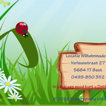
Locatie Wilhelminad
Verleunstraat 27
5684 TT Best
0499-850 352
In geval van nood kunt u De
© 2026 Kinderopvang Little 