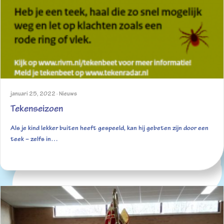
januari 25, 2022
·
Nieuws
Tekenseizoen
Als je kind lekker buiten heeft gespeeld, kan hij gebeten zijn door een
teek – zelfs in…