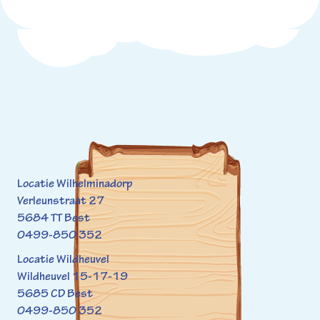
Locatie Wilhelminadorp
Verleunstraat 27
5684 TT Best
0499-850 352
Locatie Wildheuvel
Wildheuvel 15-17-19
5685 CD Best
0499-850 352