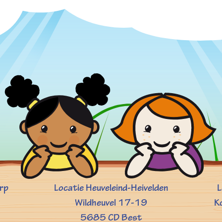
orp
Locatie Heuveleind-Heivelden
L
Wildheuvel 17-19
K
5685 CD Best