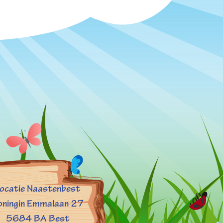
ocatie Naastenbest
oningin Emmalaan 27
5684 BA Best