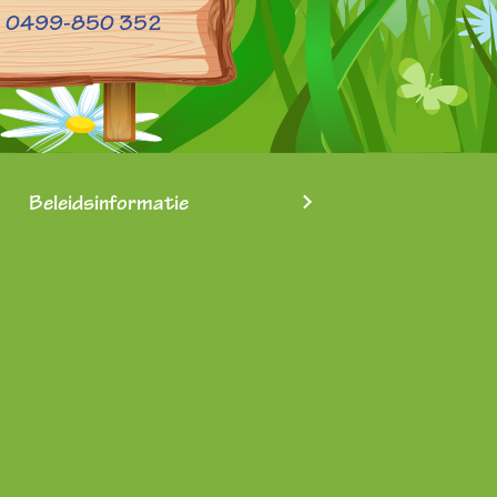
0499-850 352
Beleidsinformatie