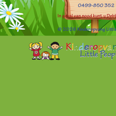
0499-850 352
In geval van nood kunt u De
© 2026 Kinderopvang Little 