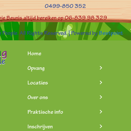
0499-850 352
bbie Beunis altijd bereiken op 06-839 98 329
People. All Rights Reserved. | Powered by
Bestpoint
Home
Opvang
Locaties
Over ons
Praktische info
Inschrijven