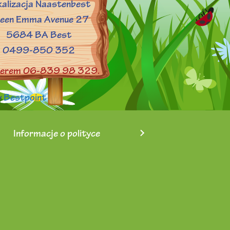
kalizacja Naastenbest
een Emma Avenue 27
5684 BA Best
0499-850 352
numerem 06-839 98 329.
y
Bestpoint
Informacje o polityce