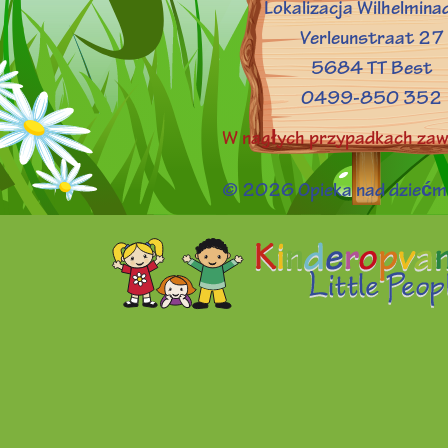
Lokalizacja Wilhelmina
Verleunstraat 27
5684 TT Best
0499-850 352
W nagłych przypadkach za
© 2026 Opieka nad dziećmi 