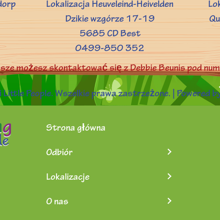
dorp
Lokalizacja Heuveleind-Heivelden
Lo
Dzikie wzgórze 17-19
Qu
5685 CD Best
0499-850 352
wsze możesz skontaktować się z Debbie Beunis pod 
Little People. Wszelkie prawa zastrzeżone. | Powered b
Strona główna
Odbiór
Lokalizacje
O nas